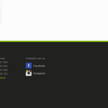
enta:
Odwiedź nas na:
87 399
Facebook
84 616
54 483
Instagram
29 732
p.pl