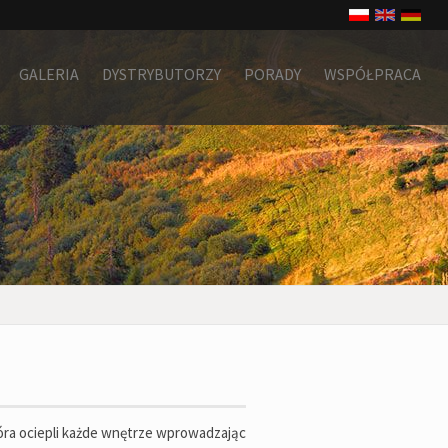
GALERIA
DYSTRYBUTORZY
PORADY
WSPÓŁPRACA
tóra ociepli każde wnętrze wprowadzając