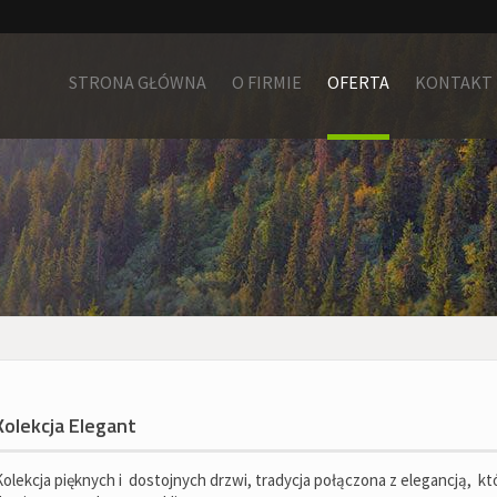
STRONA GŁÓWNA
O FIRMIE
OFERTA
KONTAKT
Kolekcja Elegant
Kolekcja pięknych i dostojnych drzwi, tradycja połączona z elegancją, k