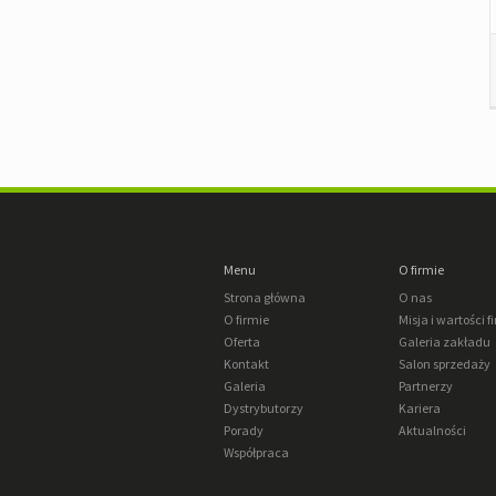
Menu
O firmie
Strona główna
O nas
O firmie
Misja i wartości f
Oferta
Galeria zakładu
Kontakt
Salon sprzedaży
Galeria
Partnerzy
Dystrybutorzy
Kariera
Porady
Aktualności
Współpraca