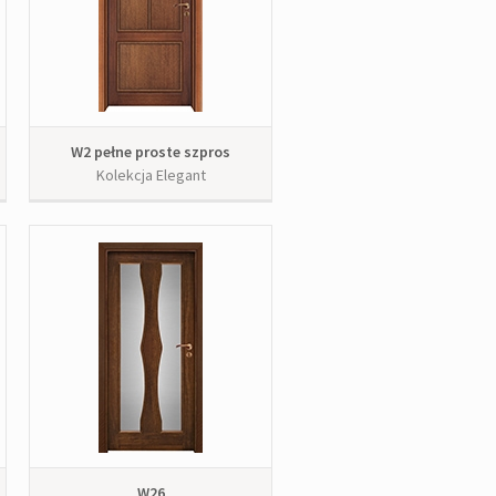
W2 pełne proste szpros
Kolekcja Elegant
W26