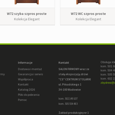
W72 szyba szpros proste
W72 WC szpros proste
Kolekcja Elegant
Kolekcja Elegant
Informacje
Kontakt
Obsługa kli
kom. 501 6
Dostawa i montaż
SALON FIRMOWY wraz ze
kom. 504 4
irmy
Gwarancja i serwis
stałą ekspozycją drzwi
kom. 505 5
kom. 602 2
Współpraca
"CS" CENTRUM STOLARKI
zbydrew@w
Kontakt
ul. Piłsudskiego 1
Katalog 2026
34-100 Wadowice
Pliki do pobrania
kom. 502 149 107
Pomoc
kom. 505 554 483
Zakład produkcyjny nr 1