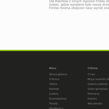
Dla Klientów z innych rejonów Polski i
miejsc, gdzie wysyłane były nasze drz
Firmie można obejrzeć nasz wyrób oraz
Menu
O firmie
Strona główna
O nas
O firmie
Misja i wartości f
Oferta
Galeria zakładu
Kontakt
Salon sprzedaży
Galeria
Partnerzy
Dystrybutorzy
Kariera
Porady
Aktualności
Współpraca