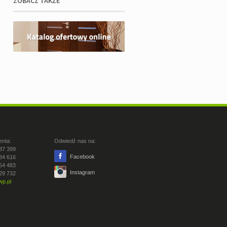
ZOBACZ TAKŻE
enta:
Odwiedź nas na:
87 399
Facebook
84 616
54 483
Instagram
29 732
p.pl