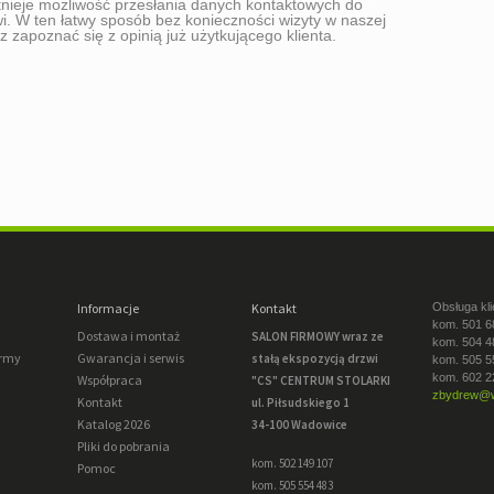
stnieje możliwość przesłania danych kontaktowych do
wi. W ten łatwy sposób bez konieczności wizyty w naszej
 zapoznać się z opinią już użytkującego klienta.
Informacje
Kontakt
Obsługa kli
kom. 501 6
Dostawa i montaż
SALON FIRMOWY wraz ze
kom. 504 4
irmy
Gwarancja i serwis
stałą ekspozycją drzwi
kom. 505 5
kom. 602 2
Współpraca
"CS" CENTRUM STOLARKI
zbydrew@w
Kontakt
ul. Piłsudskiego 1
Katalog 2026
34-100 Wadowice
Pliki do pobrania
kom. 502 149 107
Pomoc
kom. 505 554 483