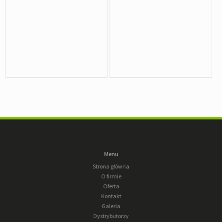
Menu
Strona główna
O firmie
Oferta
Kontakt
Galeria
Dystrybutorzy