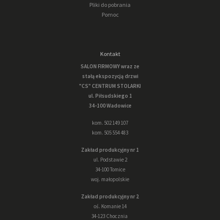
Pliki do pobrania
Pomoc
Kontakt
SALON FIRMOWY wraz ze
stałą ekspozycją drzwi
"CS" CENTRUM STOLARKI
ul. Piłsudskiego 1
34-100 Wadowice
kom. 502 149 107
kom. 505 554 483
Zakład produkcyjny nr 1
ul. Podstawie 2
34-100 Tomice
woj. małopolskie
Zakład produkcyjny nr 2
oś. Komanie 14
34-123 Chocznia