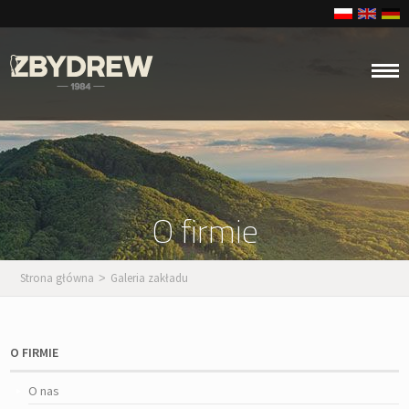
O firmie
Strona główna
Galeria zakładu
>
O FIRMIE
O nas