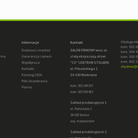
Informacje
Kontakt
Obsługa kli
kom. 501 6
Dostawa i montaż
SALON FIRMOWY wraz ze
kom. 504 4
irmy
Gwarancja i serwis
stałą ekspozycją drzwi
kom. 505 5
kom. 602 2
Współpraca
"CS" CENTRUM STOLARKI
zbydrew@w
Kontakt
ul. Piłsudskiego 1
Katalog 2026
34-100 Wadowice
Pliki do pobrania
kom. 502 149 107
Pomoc
kom. 505 554 483
Zakład produkcyjny nr 1
ul. Podstawie 2
34-100 Tomice
woj. małopolskie
Zakład produkcyjny nr 2