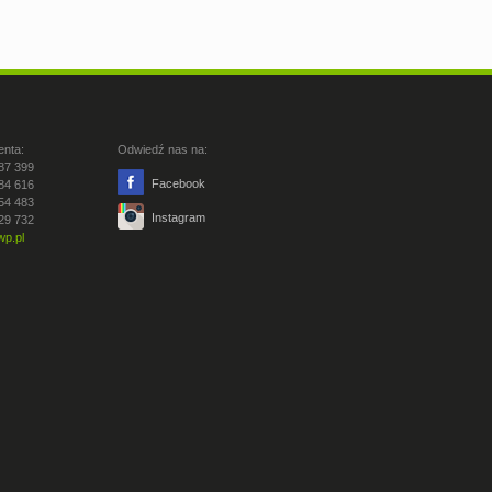
enta:
Odwiedź nas na:
87 399
Facebook
84 616
54 483
Instagram
29 732
p.pl