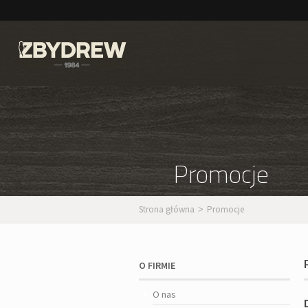
Promocje
Strona główna
Promocje
>
O FIRMIE
O nas