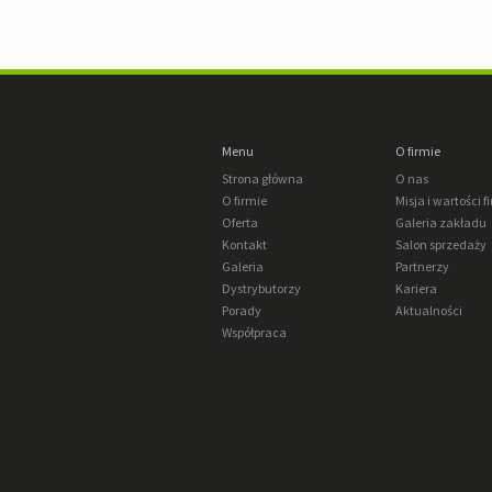
Menu
O firmie
Strona główna
O nas
O firmie
Misja i wartości f
Oferta
Galeria zakładu
Kontakt
Salon sprzedaży
Galeria
Partnerzy
Dystrybutorzy
Kariera
Porady
Aktualności
Współpraca