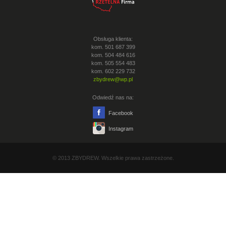
Obsługa klienta:
kom. 501 687 399
kom. 504 484 616
kom. 505 554 483
kom. 602 229 732
zbydrew@wp.pl
Odwiedź nas na:
Facebook
Instagram
© 2013 ZBYDREW. Wszelkie prawa zastrzeżone.