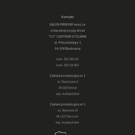
Kontakt
SALON FIRMOWY wraz ze
stałą ekspozycją drzwi
"CS" CENTRUM STOLARKI
ul. Piłsudskiego 1
34-100 Wadowice
kom. 502 149 107
kom. 505 554 483
Zakład produkcyjny nr 1
ul. Podstawie 2
34-100 Tomice
woj. małopolskie
Zakład produkcyjny nr 2
oś. Komanie 14
34-123 Chocznia
woj. małopolskie