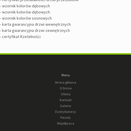
-
wzornik kolorów dębowych
-
wzornik kolorów dębowych
-
wzornik kolorów sosnowych
-
karta gwarancyjna drzwi wewnętrznych
-
karta gwarancyjna drzwi zewnętrznych
-
certyfikat Rzetelności
Menu
Strona główna
O firmie
Oferta
Kontakt
Galeria
Dystrybutorzy
Porady
Współpraca