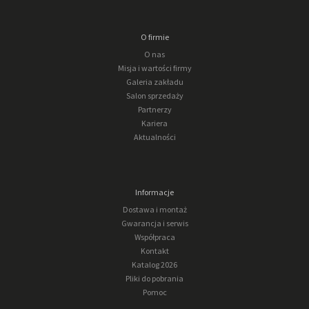
O firmie
O nas
Misja i wartości firmy
Galeria zakładu
Salon sprzedaży
Partnerzy
Kariera
Aktualności
Informacje
Dostawa i montaż
Gwarancja i serwis
Współpraca
Kontakt
Katalog 2026
Pliki do pobrania
Pomoc