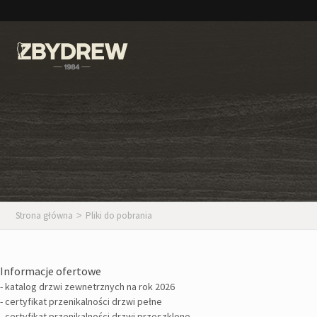
Strona główna
Pliki do pobrania
>
Informacje ofertowe
- katalog drzwi zewnetrznych na rok 2026
-
certyfikat przenikalności drzwi pełne
-
certyfikat przenikalności drzwi przeszklone