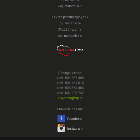
woj. małopolskie
Zakład produkcyjny nr 2
oś. Komanie 14
34-123 Chocznia
woj. małopolskie
Obsługa klienta:
kom. 501 687 399
kom. 504 484 616
kom. 505 554 483
kom. 602 229 732
zbydrew@wp.pl
Odwiedź nas na:
Facebook
Instagram