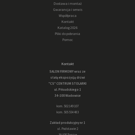
Dostawa i montaż
Gwarancja i serwis
Współpraca
Kontakt
Katalog 2026
Pliki do pobrania
Pomoc
Kontakt
SALON FIRMOWY wraz ze
stałą ekspozycją drzwi
"CS" CENTRUM STOLARKI
ul. Piłsudskiego 1
34-100 Wadowice
kom. 502 149 107
kom. 505 554 483
Zakład produkcyjny nr 1
ul. Podstawie 2
34-100 Tomice