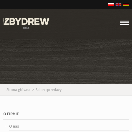
Strona główna
Salon sprzedaży
>
O FIRMIE
O nas