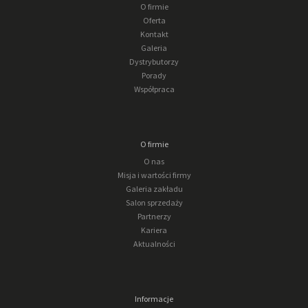
O firmie
Oferta
Kontakt
Galeria
Dystrybutorzy
Porady
Współpraca
O firmie
O nas
Misja i wartości firmy
Galeria zakładu
Salon sprzedaży
Partnerzy
Kariera
Aktualności
Informacje