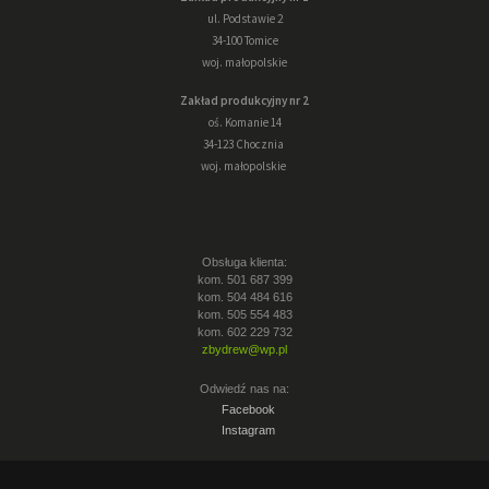
ul. Podstawie 2
34-100 Tomice
woj. małopolskie
Zakład produkcyjny nr 2
oś. Komanie 14
34-123 Chocznia
woj. małopolskie
Obsługa klienta:
kom. 501 687 399
kom. 504 484 616
kom. 505 554 483
kom. 602 229 732
zbydrew@wp.pl
Odwiedź nas na:
Facebook
Instagram