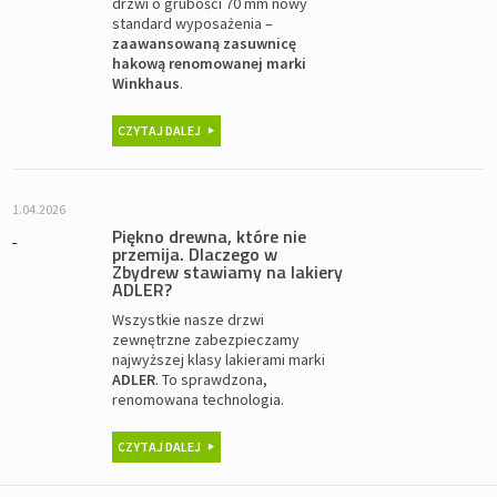
drzwi o grubości 70 mm nowy
standard wyposażenia –
zaawansowaną zasuwnicę
hakową renomowanej marki
Winkhaus
.
CZYTAJ DALEJ
1.04.2026
Piękno drewna, które nie
przemija. Dlaczego w
Zbydrew stawiamy na lakiery
ADLER?
Wszystkie nasze drzwi
zewnętrzne zabezpieczamy
najwyższej klasy lakierami marki
ADLER
. To sprawdzona,
renomowana technologia.
CZYTAJ DALEJ