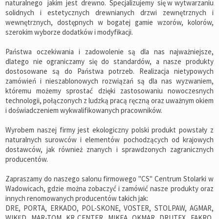
naturalnego jakim jest drewno. Specjalizujemy się w wytwarzaniu
solidnych i estetycznych drewnianych drzwi zewnętrznych i
wewnętrznych, dostępnych w bogatej gamie wzorów, kolorów,
szerokim wyborze dodatków i modyfikacji.
Państwa oczekiwania i zadowolenie są dla nas najważniejsze,
dlatego nie ograniczamy się do standardów, a nasze produkty
dostosowane są do Państwa potrzeb. Realizacja nietypowych
zamówień i nieszablonowych rozwiązań są dla nas wyzwaniem,
któremu możemy sprostać dzięki zastosowaniu nowoczesnych
technologii, połączonych z ludzką pracą ręczną oraz uważnym okiem
i doświadczeniem wykwalifikowanych pracowników.
Wyrobem naszej firmy jest ekologiczny polski produkt powstały z
naturalnych surowców i elementów pochodzących od krajowych
dostawców, jak również znanych i sprawdzonych zagranicznych
producentów.
Zapraszamy do naszego salonu firmowego "CS" Centrum Stolarki w
Wadowicach, gdzie można zobaczyć i zamówić nasze produkty oraz
innych renomowanych producentów takich jak:
DRE, PORTA, ERKADO, POL-SKONE, VOSTER, STOLPAW, AGMAR,
WIKĘD, MAR-TOM, KR CENTER, MIKEA, OKMAR, DRUTEX, FAKRO,