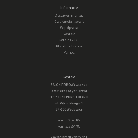
Informacje
Dostawa i montaż
Gwarancja i serwis
Współpraca
Kontakt
Katalog 2026
Pliki do pobrania
Pomoc
Kontakt
SALON FIRMOWY wraz ze
stałą ekspozycją drzwi
"CS" CENTRUM STOLARKI
ul. Piłsudskiego 1
34-100 Wadowice
kom. 502 149 107
kom. 505 554 483
Zakład produkcyjny nr 1