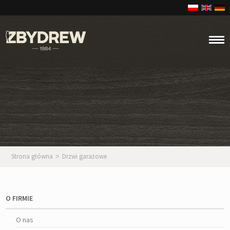
Strona główna
Drzwi garażowe
>
O FIRMIE
O nas