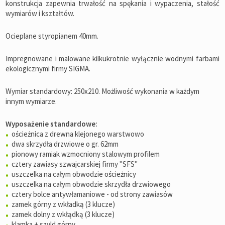
konstrukcja zapewnia trwałość na spękania i wypaczenia, stałość
wymiarów i kształtów.
Ocieplane styropianem 40mm.
Impregnowane i malowane kilkukrotnie wyłącznie wodnymi farbami
ekologicznymi firmy SIGMA.
Wymiar standardowy: 250x210. Możliwość wykonania w każdym
innym wymiarze.
Wyposażenie standardowe:
ościeżnica z drewna klejonego warstwowo
dwa skrzydła drzwiowe o gr. 62mm
pionowy ramiak wzmocniony stalowym profilem
cztery zawiasy szwajcarskiej firmy "SFS"
uszczelka na całym obwodzie ościeżnicy
uszczelka na całym obwodzie skrzydła drzwiowego
cztery bolce antywłamaniowe - od strony zawiasów
zamek górny z wkładką (3 klucze)
zamek dolny z wkłądką (3 klucze)
klamka + szyld górny