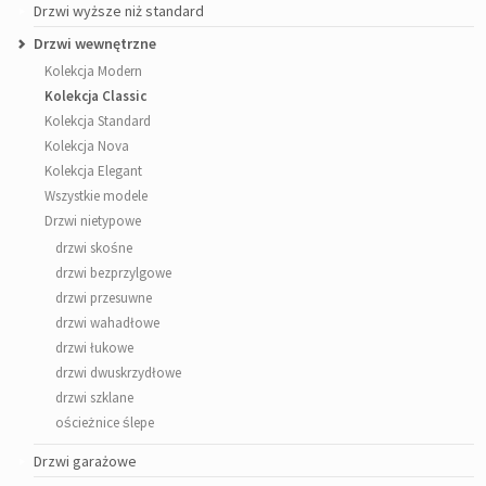
Drzwi wyższe niż standard
Drzwi wewnętrzne
Kolekcja Modern
Kolekcja Classic
Kolekcja Standard
Kolekcja Nova
Kolekcja Elegant
Wszystkie modele
Drzwi nietypowe
drzwi skośne
drzwi bezprzylgowe
drzwi przesuwne
drzwi wahadłowe
drzwi łukowe
drzwi dwuskrzydłowe
drzwi szklane
ościeżnice ślepe
Drzwi garażowe