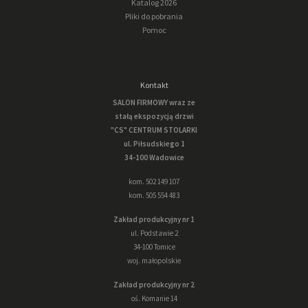
Katalog 2026
Pliki do pobrania
Pomoc
Kontakt
SALON FIRMOWY wraz ze
stałą ekspozycją drzwi
"CS" CENTRUM STOLARKI
ul. Piłsudskiego 1
34-100 Wadowice
kom. 502 149 107
kom. 505 554 483
Zakład produkcyjny nr 1
ul. Podstawie 2
34-100 Tomice
woj. małopolskie
Zakład produkcyjny nr 2
oś. Komanie 14