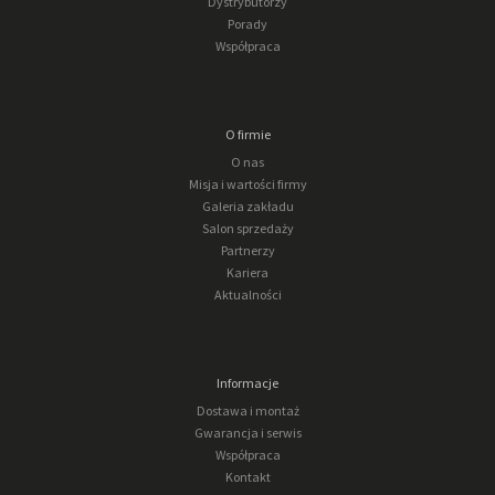
Dystrybutorzy
Porady
Współpraca
O firmie
O nas
Misja i wartości firmy
Galeria zakładu
Salon sprzedaży
Partnerzy
Kariera
Aktualności
Informacje
Dostawa i montaż
Gwarancja i serwis
Współpraca
Kontakt