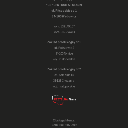
"CS" CENTRUM STOLARKI
ul. Piłsudskiego 1
34-100 Wadowice
kom. 502 149 107
kom. 505 554 483
Zakład produkcyjny nr 1
ul. Podstawie 2
34-100 Tomice
woj. małopolskie
Zakład produkcyjny nr 2
oś. Komanie 14
34-123 Chocznia
woj. małopolskie
Obsługa klienta:
kom. 501 687 399