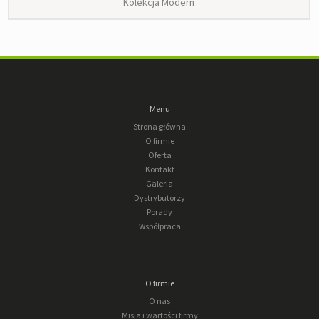
Kolekcja Modern
Menu
Strona główna
O firmie
Oferta
Kontakt
Galeria
Dystrybutorzy
Porady
Współpraca
O firmie
O nas
Misja i wartości firmy