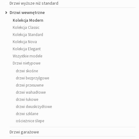
Drzwi wyższe niż standard
Drzwi wewnętrzne
Kolekcja Modern
Kolekcja Classic
Kolekcja Standard
Kolekcja Nova
Kolekcja Elegant
Wszystkie modele
Drzwi nietypowe
drzwi skośne
drzwi bezprzylgowe
drzwi przesuwne
drzwi wahadłowe
drzwi łukowe
drzwi dwuskrzydłowe
drzwi szklane
ościeżnice ślepe
Drzwi garażowe