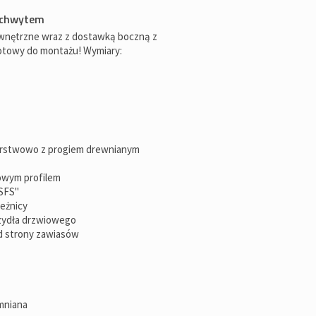
ochwytem
wnętrzne wraz z dostawką boczną z
gotowy do montażu! Wymiary:
warstwowo z progiem drewnianym
owym profilem
"SFS"
ieżnicy
rzydła drzwiowego
d strony zawiasów
emniana