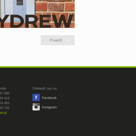
Powrót
enta:
Odwiedź nas na:
87 399
Facebook
84 616
54 483
Instagram
29 732
p.pl