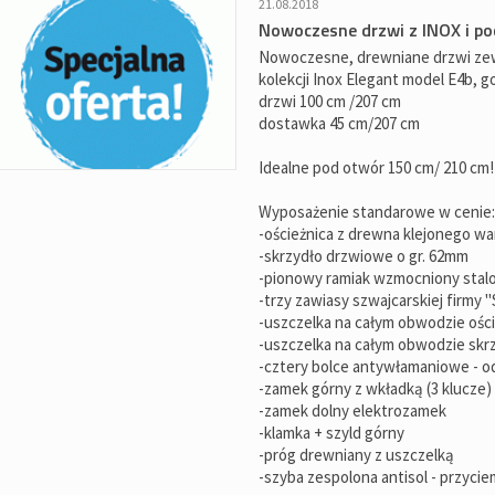
21.08.2018
Nowoczesne drzwi z INOX i p
Nowoczesne, drewniane drzwi ze
kolekcji Inox Elegant model E4b, 
drzwi 100 cm /207 cm
dostawka 45 cm/207 cm
Idealne pod otwór 150 cm/ 210 cm!
Wyposażenie standarowe w cenie:
-ościeżnica z drewna klejonego 
-skrzydło drzwiowe o gr. 62mm
-pionowy ramiak wzmocniony stal
-trzy zawiasy szwajcarskiej firmy 
-uszczelka na całym obwodzie ośc
-uszczelka na całym obwodzie sk
-cztery bolce antywłamaniowe - o
-zamek górny z wkładką (3 klucze)
-zamek dolny elektrozamek
-klamka + szyld górny
-próg drewniany z uszczelką
-szyba zespolona antisol - przyci