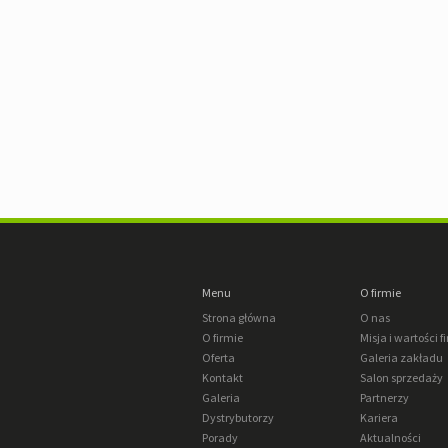
Menu
O firmie
Strona główna
O nas
O firmie
Misja i wartości f
Oferta
Galeria zakładu
Kontakt
Salon sprzedaży
Galeria
Partnerzy
Dystrybutorzy
Kariera
Porady
Aktualności