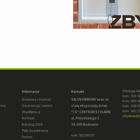
Informacje
Kontakt
Obsługa kli
kom. 501 6
Dostawa i montaż
SALON FIRMOWY wraz ze
kom. 504 4
irmy
Gwarancja i serwis
stałą ekspozycją drzwi
kom. 505 5
kom. 602 2
Współpraca
"CS" CENTRUM STOLARKI
zbydrew@w
Kontakt
ul. Piłsudskiego 1
Katalog 2026
34-100 Wadowice
Pliki do pobrania
kom. 502 149 107
Pomoc