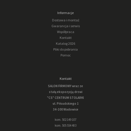
Informacje
Dostawa i montaż
Gwarancja i serwis
Współpraca
Kontakt
Katalog 2026
Pliki do pobrania
Pomoc
Kontakt
SALON FIRMOWY wraz ze
stałą ekspozycją drzwi
"CS" CENTRUM STOLARKI
ul. Piłsudskiego 1
34-100 Wadowice
kom. 502 149 107
kom. 505 554 483