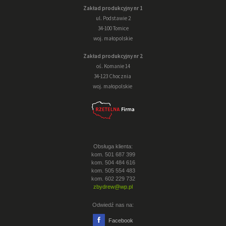
Zakład produkcyjny nr 1
ul. Podstawie 2
34-100 Tomice
woj. małopolskie
Zakład produkcyjny nr 2
oś. Komanie 14
34-123 Chocznia
woj. małopolskie
Obsługa klienta:
kom. 501 687 399
kom. 504 484 616
kom. 505 554 483
kom. 602 229 732
zbydrew@wp.pl
Odwiedź nas na:
Facebook