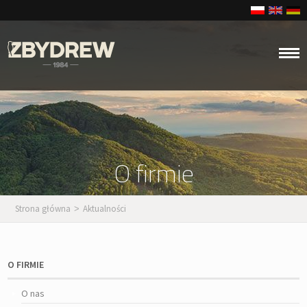
O firmie
Strona główna
Aktualności
>
O FIRMIE
O nas