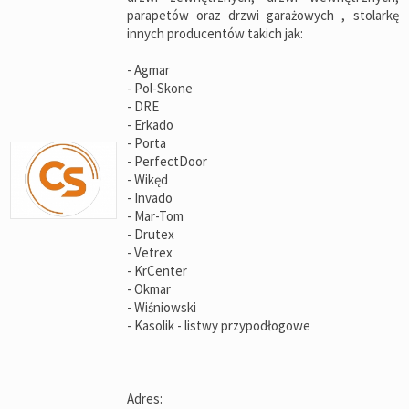
parapetów oraz drzwi garażowych , stolarkę
innych producentów takich jak:
- Agmar
- Pol-Skone
- DRE
- Erkado
- Porta
- PerfectDoor
- Wikęd
- Invado
- Mar-Tom
- Drutex
- Vetrex
- KrCenter
- Okmar
- Wiśniowski
- Kasolik - listwy przypodłogowe
Adres: