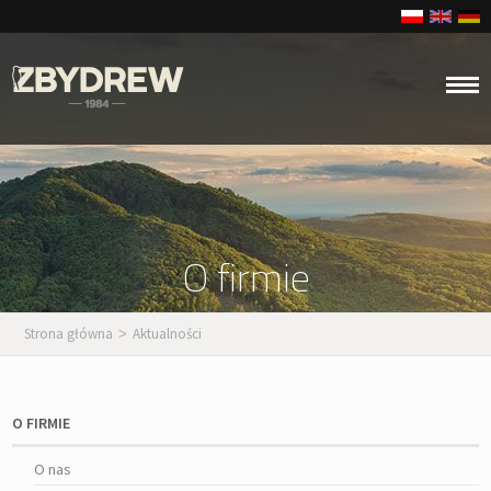
O firmie
Strona główna
Aktualności
>
O FIRMIE
O nas