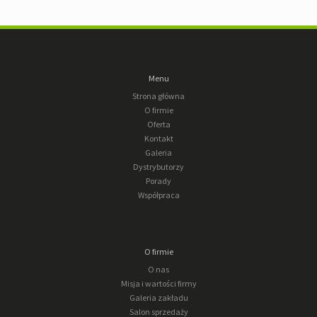
Menu
Strona główna
O firmie
Oferta
Kontakt
Galeria
Dystrybutorzy
Porady
Współpraca
O firmie
O nas
Misja i wartości firmy
Galeria zakładu
Salon sprzedaży