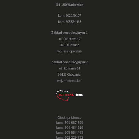
34-100 Wadowice
kom. 502 149 107
kom. 505 554 483
Zakład produkcyjny nr 1
ul. Podstawie 2
34-100 Tomice
woj. małopolskie
Zakład produkcyjny nr 2
oś. Komanie 14
34-123 Chocznia
woj. małopolskie
Obsługa klienta:
kom. 501 687 399
kom. 504 484 616
kom. 505 554 483
kom. 602 229 732