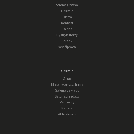
Strona główna
O firmie
Oferta
Kontakt
Galeria
Dystrybutorzy
Porady
Współpraca
O firmie
O nas
Misja i wartości firmy
Galeria zakładu
Salon sprzedaży
Partnerzy
Kariera
Aktualności