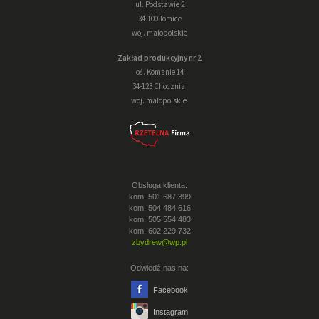
ul. Podstawie 2
34-100 Tomice
woj. małopolskie
Zakład produkcyjny nr 2
oś. Komanie 14
34-123 Chocznia
woj. małopolskie
Obsługa klienta:
kom. 501 687 399
kom. 504 484 616
kom. 505 554 483
kom. 602 229 732
zbydrew@wp.pl
Odwiedź nas na:
Facebook
Instagram