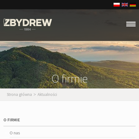
O firmie
Strona główna
Aktualności
>
O FIRMIE
O nas