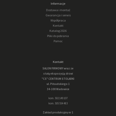
Informacje
Dostawa i montaż
Gwarancja i serwis
Współpraca
Kontakt
Katalog 2026
Pliki do pobrania
Pomoc
Kontakt
SALON FIRMOWY wraz ze
stałą ekspozycją drzwi
"CS" CENTRUM STOLARKI
ul. Piłsudskiego 1
34-100 Wadowice
kom. 502 149 107
kom. 505 554 483
Zakład produkcyjny nr 1