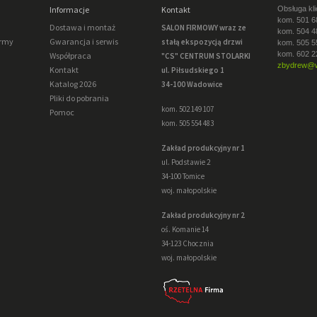
Informacje
Kontakt
Obsługa kli
kom. 501 6
Dostawa i montaż
SALON FIRMOWY wraz ze
kom. 504 4
irmy
Gwarancja i serwis
stałą ekspozycją drzwi
kom. 505 5
kom. 602 2
Współpraca
"CS" CENTRUM STOLARKI
zbydrew@w
Kontakt
ul. Piłsudskiego 1
Katalog 2026
34-100 Wadowice
Pliki do pobrania
kom. 502 149 107
Pomoc
kom. 505 554 483
Zakład produkcyjny nr 1
ul. Podstawie 2
34-100 Tomice
woj. małopolskie
Zakład produkcyjny nr 2
oś. Komanie 14
34-123 Chocznia
woj. małopolskie