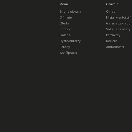
Menu
O firmie
Strona główna
O nas
O firmie
Misja i wartości f
Oferta
Galeria zakładu
Kontakt
Salon sprzedaży
Galeria
Partnerzy
Dystrybutorzy
Kariera
Porady
Aktualności
Współpraca