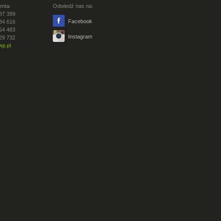
enta:
Odwiedź nas na:
87 399
Facebook
84 616
54 483
Instagram
29 732
p.pl