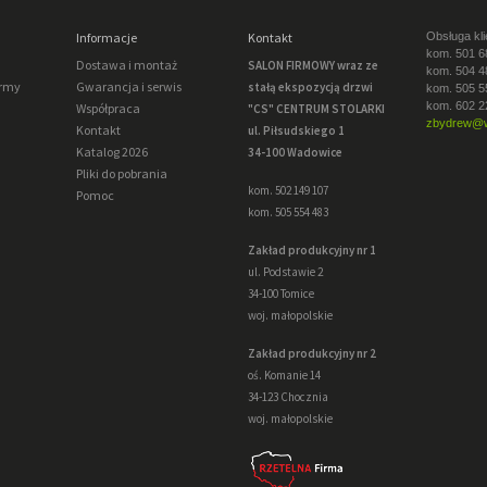
Informacje
Kontakt
Obsługa kli
kom. 501 6
Dostawa i montaż
SALON FIRMOWY wraz ze
kom. 504 4
irmy
Gwarancja i serwis
stałą ekspozycją drzwi
kom. 505 5
kom. 602 2
Współpraca
"CS" CENTRUM STOLARKI
zbydrew@w
Kontakt
ul. Piłsudskiego 1
Katalog 2026
34-100 Wadowice
Pliki do pobrania
kom. 502 149 107
Pomoc
kom. 505 554 483
Zakład produkcyjny nr 1
ul. Podstawie 2
34-100 Tomice
woj. małopolskie
Zakład produkcyjny nr 2
oś. Komanie 14
34-123 Chocznia
woj. małopolskie