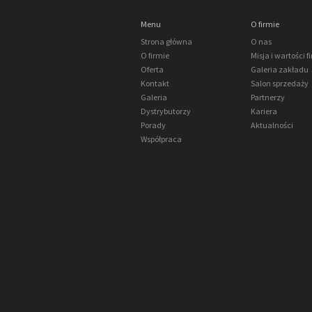
Menu
O firmie
Strona główna
O nas
O firmie
Misja i wartości f
Oferta
Galeria zakładu
Kontakt
Salon sprzedaży
Galeria
Partnerzy
Dystrybutorzy
Kariera
Porady
Aktualności
Współpraca