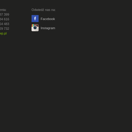
enta:
Odwiedź nas na:
87 399
Facebook
84 616
54 483
Instagram
29 732
p.pl