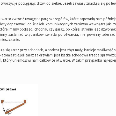
worzyć je pociągając drzwi do siebie. Jeżeli zawiasy znajdują się po le
i warto zwrócić uwagę na parę szczegółów, które zapewnią nam późnie
należy dopasować do ścieżek komunikacyjnych zarówno wewnątrz jak i z
której mamy podjazd, chodnik, czy garaż, po której stronie jest dzwonek 
inny zasłaniać włączników światła po otwarciu, nie powinny zderzać s
mieszczanie.
ją się zaraz przy schodach, a podest jest zbyt mały, istnieje możliwość 
 Natomiast jeżeli zaraz za drzwiami jest klatka schodowa trzeba sprawdzić
, który uniemożliwi nam całkowite otwarcie. W takim przypadku najlepie