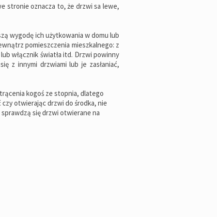
we stronie oznacza to, że drzwi sa lewe,
jszą wygodę ich użytkowania w domu lub
ewnątrz pomieszczenia mieszkalnego: z
lub włącznik światła itd. Drzwi powinny
ię z innymi drzwiami lub je zasłaniać,
strącenia kogoś ze stopnia, dlatego
 czy otwierając drzwi do środka, nie
j sprawdzą się drzwi otwierane na