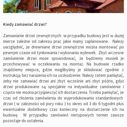
Kiedy zamawiać drzwi?
Zamawianie drzwi zewnętrznych w przypadku budowy jest w dużej
mierze zależne od zakresu prac jakie mamy zaplanowane. Należy
uwzględnić, że drewniane drzwi zewnętrzne można montować po
pewnym czasie od tynkowania i wykonania wylewek. Zbyt wczesne
zamówienie drzwi może spowodować, że będziemy musieli je
przechowywać w oczekiwaniu na montaż. Na budowie rzadko
znajdziemy miejsce, gdzie moglibyśmy je składować zgodnie z
instrukcją bez narażenia ich na uszkodzenie. Należy zatem pamiętać,
żeby nie zamawiać drzwi ani zbyt wcześnie ani zbyt późno, gdyż
drzwi produkowane są specjalnie na indywidualne zamówienie i
często nie można przyśpieszyć ich dostarczenia. Trzeba pamiętać, że
czas od złożenia zamówienia do wyprodukowania standardowych
drzwi ( w zależności od pory roku ) to okres od 3 do 6 tygodni plus
ewentualnie dodatkowy czas konieczny na dostarczenie ich na
budowę. W przypadku zamówień nietypowych termin zawsze
pozostaje do ustalenia.