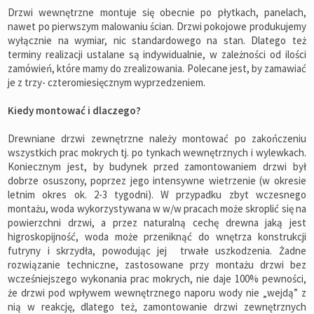
Drzwi wewnętrzne montuje się obecnie po płytkach, panelach,
nawet po pierwszym malowaniu ścian. Drzwi pokojowe produkujemy
wyłącznie na wymiar, nic standardowego na stan. Dlatego też
terminy realizacji ustalane są indywidualnie, w zależności od ilości
zamówień, które mamy do zrealizowania. Polecane jest, by zamawiać
je z trzy- czteromiesięcznym wyprzedzeniem.
Kiedy montować i dlaczego?
Drewniane drzwi zewnętrzne należy montować po zakończeniu
wszystkich prac mokrych tj. po tynkach wewnętrznych i wylewkach.
Koniecznym jest, by budynek przed zamontowaniem drzwi był
dobrze osuszony, poprzez jego intensywne wietrzenie (w okresie
letnim okres ok. 2-3 tygodni). W przypadku zbyt wczesnego
montażu, woda wykorzystywana w w/w pracach może skroplić się na
powierzchni drzwi, a przez naturalną cechę drewna jaką jest
higroskopijność, woda może przeniknąć do wnętrza konstrukcji
futryny i skrzydła, powodując jej trwałe uszkodzenia. Żadne
rozwiązanie techniczne, zastosowane przy montażu drzwi bez
wcześniejszego wykonania prac mokrych, nie daje 100% pewności,
że drzwi pod wpływem wewnętrznego naporu wody nie „wejdą” z
nią w reakcję, dlatego też, zamontowanie drzwi zewnętrznych