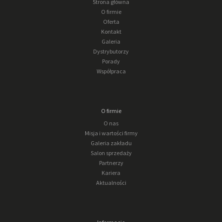
Strona główna
O firmie
Oferta
Kontakt
Galeria
Dystrybutorzy
Porady
Współpraca
O firmie
O nas
Misja i wartości firmy
Galeria zakładu
Salon sprzedaży
Partnerzy
Kariera
Aktualności