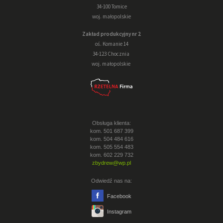
34-100 Tomice
woj. małopolskie
Zakład produkcyjny nr 2
oś. Komanie 14
34-123 Chocznia
woj. małopolskie
Obsługa klienta:
kom. 501 687 399
kom. 504 484 616
kom. 505 554 483
kom. 602 229 732
zbydrew@wp.pl
Odwiedź nas na:
Facebook
Instagram