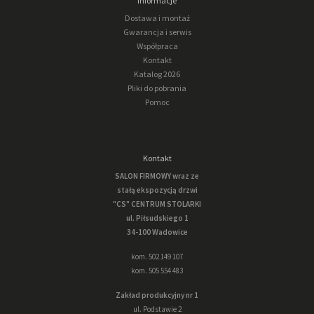
Informacje
Dostawa i montaż
Gwarancja i serwis
Współpraca
Kontakt
Katalog 2026
Pliki do pobrania
Pomoc
Kontakt
SALON FIRMOWY wraz ze
stałą ekspozycją drzwi
"CS" CENTRUM STOLARKI
ul. Piłsudskiego 1
34-100 Wadowice
kom. 502 149 107
kom. 505 554 483
Zakład produkcyjny nr 1
ul. Podstawie 2