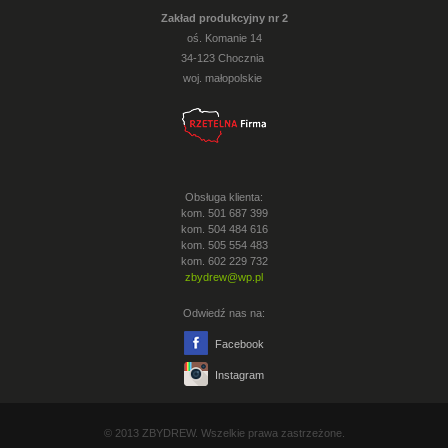
Zakład produkcyjny nr 2
oś. Komanie 14
34-123 Chocznia
woj. małopolskie
Obsługa klienta:
kom. 501 687 399
kom. 504 484 616
kom. 505 554 483
kom. 602 229 732
zbydrew@wp.pl
Odwiedź nas na:
Facebook
Instagram
© 2013 ZBYDREW. Wszelkie prawa zastrzeżone.