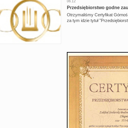
06.12
Przedsiębiorstwo godne zau
Otrzymaliśmy Certyfikat Górnoślą
za tym idzie tytuł "Przedsiębior