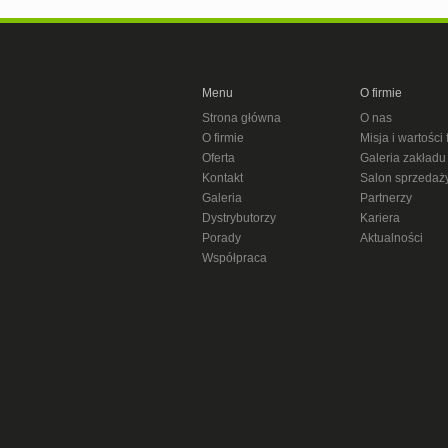
Menu
O firmie
Strona główna
O nas
O firmie
Misja i wartości 
Oferta
Galeria zakładu
Kontakt
Salon sprzedaż
Galeria
Partnerzy
Dystrybutorzy
Kariera
Porady
Aktualności
Współpraca