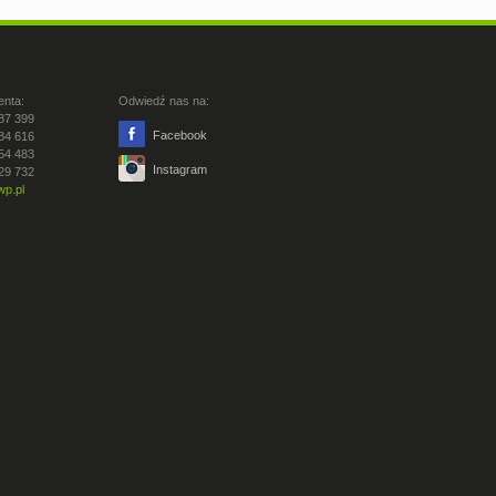
enta:
Odwiedź nas na:
87 399
Facebook
84 616
54 483
Instagram
29 732
p.pl