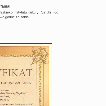
fania!
skieko Instytutu Kultury i Sztuki i co
stwo godne zaufania"