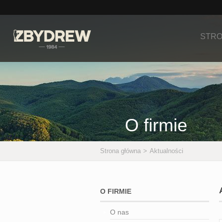
STRO
O firmie
Strona główna
>
Aktualności
O FIRMIE
O nas