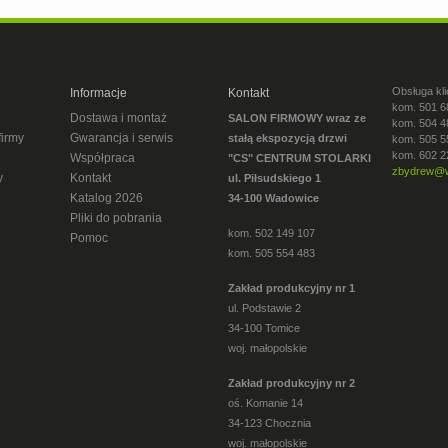
Obsługa kli
Informacje
Kontakt
kom. 501 6
Dostawa i montaż
SALON FIRMOWY wraz ze
kom. 504 4
firmy
Gwarancja i serwis
stałą ekspozycją drzwi
kom. 505 5
kom. 602 2
Współpraca
"CS" CENTRUM STOLARKI
zbydrew@w
y
Kontakt
ul. Piłsudskiego 1
Katalog 2026
34-100 Wadowice
Pliki do pobrania
kom. 502 149 107
Pomoc
kom. 505 554 483
Zakład produkcyjny nr 1
ul. Podstawie 2
34-100 Tomice
woj. małopolskie
Zakład produkcyjny nr 2
oś. Komanie 14
34-123 Chocznia
woj. małopolskie