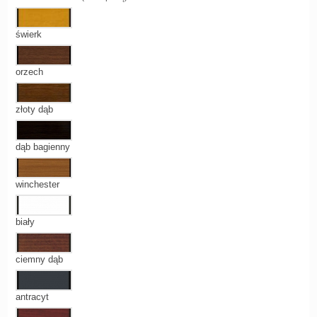
świerk
orzech
złoty dąb
dąb bagienny
winchester
biały
ciemny dąb
antracyt