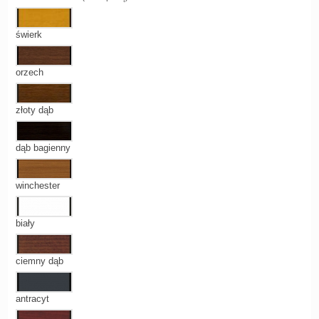
świerk
orzech
złoty dąb
dąb bagienny
winchester
biały
ciemny dąb
antracyt