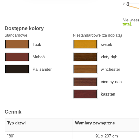
Nie wiesz
tutaj
.
Dostępne kolory
Standardowe
Niestandardowe (za dopłatą)
Teak
świerk
Mahoń
złoty dąb
Palisander
winchester
ciemny dąb
kasztan
Cennik
Typ drzwi
Wymiary zewnętrzne
"80"
91 x 207 cm