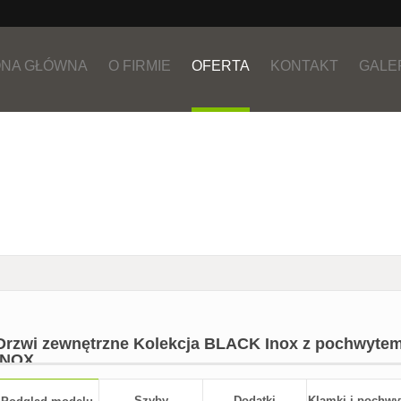
NA GŁÓWNA
O FIRMIE
OFERTA
KONTAKT
GALE
Drzwi zewnętrzne Kolekcja BLACK Inox z pochwyt
INOX
Szyby
Dodatki
Klamki i pochwy