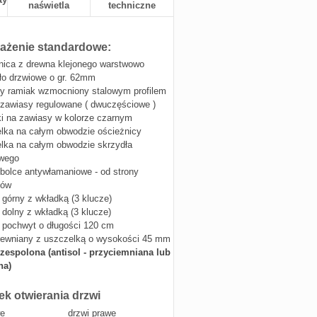
naświetla
techniczne
żenie standardowe:
nica z drewna klejonego warstwowo
ło drzwiowe o gr. 62mm
y ramiak wzmocniony stalowym profilem
 zawiasy regulowane ( dwuczęściowe )
i na zawiasy w kolorze czarnym
lka na całym obwodzie ościeżnicy
lka na całym obwodzie skrzydła
owego
 bolce antywłamaniowe - od strony
sów
górny z wkładką (3 klucze)
dolny z wkładką (3 klucze)
 pochwyt o długości 120 cm
rewniany z uszczelką o wysokości 45 mm
zespolona (antisol - przyciemniana lub
na)
ek otwierania drzwi
we
drzwi prawe