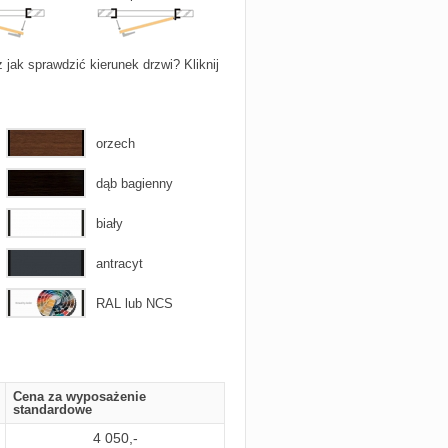
 jak sprawdzić kierunek drzwi? Kliknij
orzech
dąb bagienny
biały
antracyt
RAL lub NCS
Cena za wyposażenie
standardowe
4 050,-