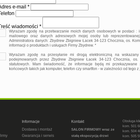
Adres e-mail *
Telefon
Treść wiadomości *
Wyrażam zgodę na przetwarzanie moich danych osobowych w postaci : im
mailowego oraz danych adresowych mojej osoby lub reprezentowanej pr
Administratora danych: Zbydrew Zbigniew Łacek 34-123 Chocznia, os. Ko
informacji o produktach i usługach Firmy Zbydrew. *
Wyrażam zgodę na przesyłanie mi drogą elektroniczną na wskazany 
podejmowanych przez Zbydrew Zbigniew Łacek 34-123 Chocznia, os.
statutowych. Mam świadomość, że informacje będą mi przekazywane p
końcowych takich jak komputer, telefon czy smartfon - w zależności od tego z
Obsługa kli
Informacje
Kontakt
kom. 501 6
Dostawa i montaż
SALON FIRMOWY wraz ze
kom. 504 4
firmy
Gwarancja i serwis
stałą ekspozycją drzwi
kom. 505 5