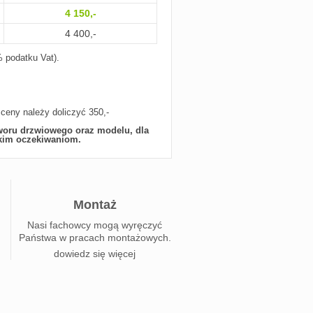
4 150,-
4 400,-
 podatku Vat).
eny należy doliczyć 350,-
woru drzwiowego oraz modelu, dla
lkim oczekiwaniom.
Montaż
Nasi fachowcy mogą wyręczyć
Państwa w pracach montażowych.
dowiedz się więcej