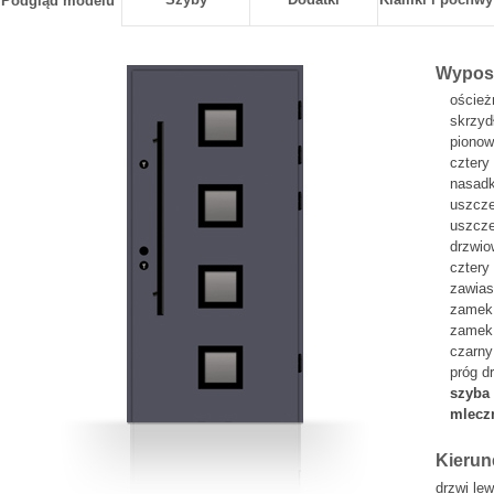
Podgląd modelu
Wyposa
oścież
skrzyd
pionow
cztery
nasadk
uszcze
uszcze
drzwi
cztery
zawia
zamek 
zamek 
czarny
próg d
szyba 
mlecz
Kierun
drzwi le