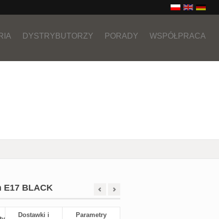
RIA
DYSTRYBUTORZY
PORADY
WSPÓŁPRACA
em E17 BLACK
Dostawki i
Parametry
ty