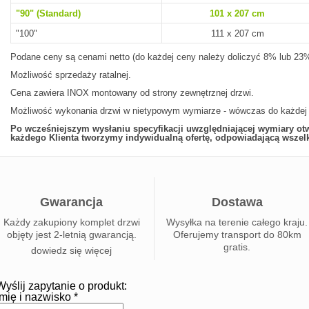
"90" (Standard)
101 x 207 cm
"100"
111 x 207 cm
Podane ceny są cenami netto (do każdej ceny należy doliczyć 8% lub 23%
Możliwość sprzedaży ratalnej.
Cena zawiera INOX montowany od strony zewnętrznej drzwi.
Możliwość wykonania drzwi w nietypowym wymiarze - wówczas do każdej c
Po wcześniejszym wysłaniu specyfikacji uwzględniającej wymiary ot
każdego Klienta tworzymy indywidualną ofertę, odpowiadającą wsze
Gwarancja
Dostawa
Każdy zakupiony komplet drzwi
Wysyłka na terenie całego kraju.
objęty jest 2-letnią gwarancją.
Oferujemy transport do 80km
gratis.
dowiedz się więcej
Wyślij zapytanie o produkt:
Imię i nazwisko *