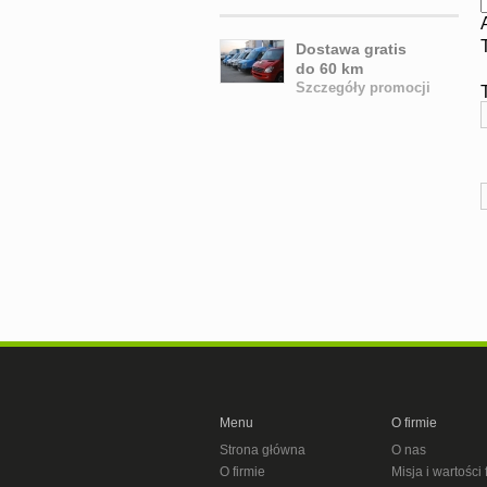
Dostawa gratis
do 60 km
Szczegóły promocji
Menu
O firmie
Strona główna
O nas
O firmie
Misja i wartości 