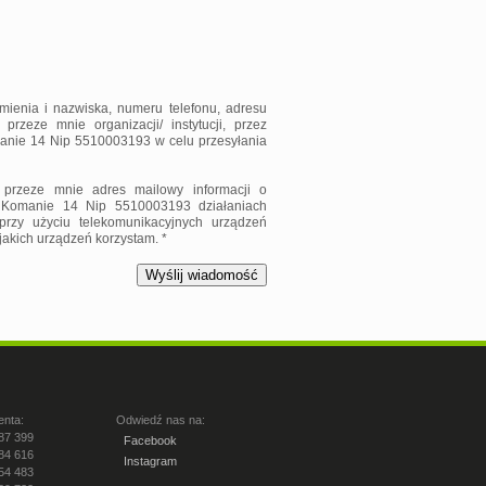
ienia i nazwiska, numeru telefonu, adresu
zeze mnie organizacji/ instytucji, przez
manie 14 Nip 5510003193 w celu przesyłania
przeze mnie adres mailowy informacji o
 Komanie 14 Nip 5510003193 działaniach
rzy użyciu telekomunikacyjnych urządzeń
 jakich urządzeń korzystam. *
enta:
Odwiedź nas na:
87 399
Facebook
84 616
Instagram
54 483