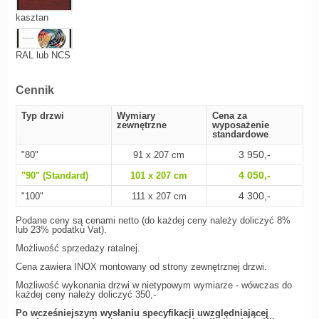
kasztan
RAL lub NCS
Cennik
Typ drzwi
Wymiary
Cena za
zewnętrzne
wyposażenie
standardowe
3 950,-
"80"
91 x 207 cm
4 050,-
"90" (Standard)
101 x 207 cm
4 300,-
"100"
111 x 207 cm
Podane ceny są cenami netto (do każdej ceny należy doliczyć 8%
lub 23% podatku Vat).
Możliwość sprzedaży ratalnej.
Cena zawiera INOX montowany od strony zewnętrznej drzwi.
Możliwość wykonania drzwi w nietypowym wymiarze - wówczas do
każdej ceny należy doliczyć 350,-
Po wcześniejszym wysłaniu specyfikacji uwzględniającej