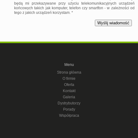
będą mi przekazywane przy użyciu telekomunikacyjnych urządzeń
końcowych takich jak komputer, telefon czy smartfon - w zależności od
tego z jakich urządzeń korzystam. *
Menu
Strona główna
O firmie
Oferta
Kontakt
Galeria
Dystrybutorzy
Porady
Współpraca