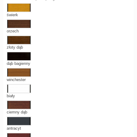
świerk
orzech
złoty dąb
dąb bagienny
winchester
biały
ciemny dąb
antracyt