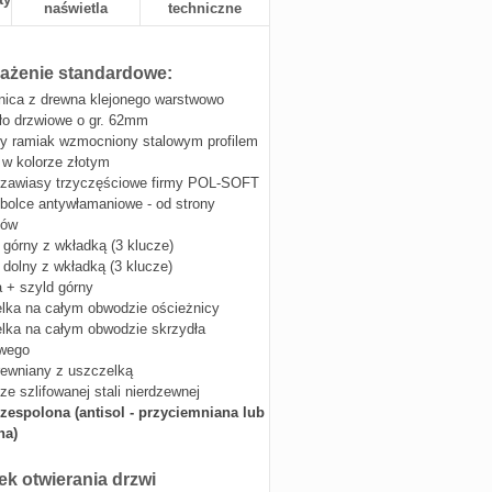
naświetla
techniczne
żenie standardowe:
nica z drewna klejonego warstwowo
ło drzwiowe o gr. 62mm
y ramiak wzmocniony stalowym profilem
 w kolorze złotym
 zawiasy trzyczęściowe firmy POL-SOFT
 bolce antywłamaniowe - od strony
sów
górny z wkładką (3 klucze)
dolny z wkładką (3 klucze)
 + szyld górny
lka na całym obwodzie ościeżnicy
lka na całym obwodzie skrzydła
owego
rewniany z uszczelką
ze szlifowanej stali nierdzewnej
zespolona (antisol - przyciemniana lub
na)
ek otwierania drzwi