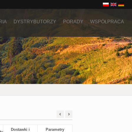
RIA
DYSTRYBUTORZY
PORADY
WSPÓŁPRACA
Dostawki i
Parametry
ty