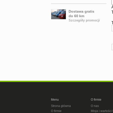
Dostawa gratis
do 60 km
Szczegóły promocji
Menu
O firmie
Strona główna
O nas
O firmie
Misja i wartości 