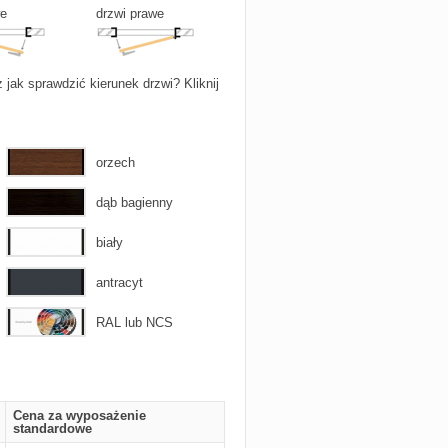
we
drzwi prawe
 jak sprawdzić kierunek drzwi? Kliknij
orzech
dąb bagienny
biały
antracyt
RAL lub NCS
Cena za wyposażenie
standardowe