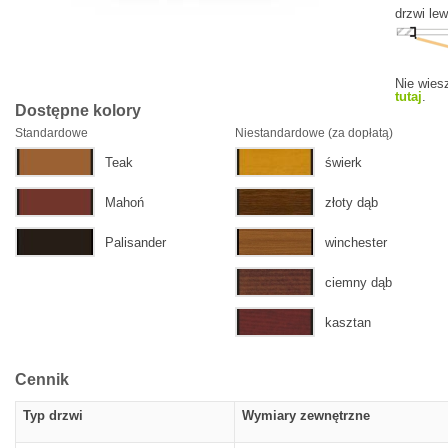
drzwi le
Nie wiesz
tutaj
.
Dostępne kolory
Standardowe
Niestandardowe (za dopłatą)
Teak
świerk
Mahoń
złoty dąb
Palisander
winchester
ciemny dąb
kasztan
Cennik
Typ drzwi
Wymiary zewnętrzne