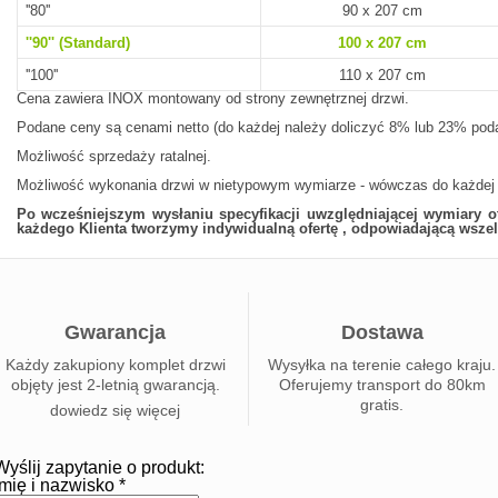
''80''
90 x 207 cm
''90'' (Standard)
100 x 207 cm
''100''
110 x 207 cm
Cena zawiera INOX montowany od strony zewnętrznej drzwi.
Podane ceny są cenami netto (do każdej należy doliczyć 8% lub 23% poda
Możliwość sprzedaży ratalnej.
Możliwość wykonania drzwi w nietypowym wymiarze - wówczas do każdej c
Po wcześniejszym wysłaniu specyfikacji uwzględniającej wymiary 
każdego Klienta tworzymy indywidualną ofertę , odpowiadającą wsz
Gwarancja
Dostawa
Każdy zakupiony komplet drzwi
Wysyłka na terenie całego kraju.
objęty jest 2-letnią gwarancją.
Oferujemy transport do 80km
gratis.
dowiedz się więcej
Wyślij zapytanie o produkt:
Imię i nazwisko *