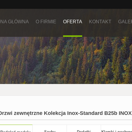
NA GŁÓWNA
O FIRMIE
OFERTA
KONTAKT
GALE
Drzwi zewnętrzne Kolekcja Inox-Standard B25b INOX
Szyby
Dodatki
Klamki i pochwy