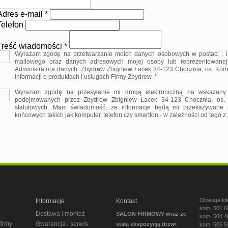
Adres e-mail *
Telefon
Treść wiadomości *
Wyrażam zgodę na przetwarzanie moich danych osobowych w postaci : im
mailowego oraz danych adresowych mojej osoby lub reprezentowanej pr
Administratora danych: Zbydrew Zbigniew Łacek 34-123 Chocznia, os. Ko
informacji o produktach i usługach Firmy Zbydrew. *
Wyrażam zgodę na przesyłanie mi drogą elektroniczną na wskazany 
podejmowanych przez Zbydrew Zbigniew Łacek 34-123 Chocznia, os.
statutowych. Mam świadomość, że informacje będą mi przekazywane p
końcowych takich jak komputer, telefon czy smartfon - w zależności od tego z
Obsługa kli
Informacje
Kontakt
kom. 501 6
Dostawa i montaż
SALON FIRMOWY wraz ze
kom. 504 4
firmy
Gwarancja i serwis
stałą ekspozycją drzwi
kom. 505 5