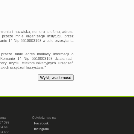
ienia i nazwiska, numeru telefonu, adresu
zeze mnie organizacji/ instytucji, przez
manie 14 Nip 5510003193 w celu przesyłania
przeze mnie adres mailowy informacji o
 Komanie 14 Nip 5510003193 działaniach
rzy użyciu telekomunikacyjnych urządzeń
 jakich urządzeń korzystam. *
enta:
Odwiedź nas na:
87 399
Facebook
84 616
Instagram
54 483