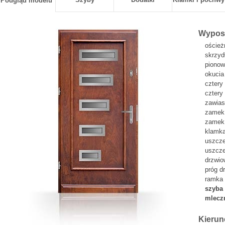
Podgląd modelu
Wyposa
oścież
skrzyd
pionow
okucia
cztery
cztery
zawia
zamek 
zamek 
klamka
uszcze
uszcze
drzwi
próg d
ramka 
szyba 
mlecz
Kierun