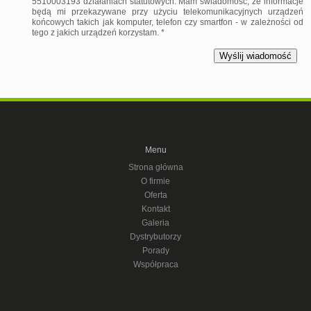
5510003193 działaniach statutowych. Mam świadomość, że informacje
będą mi przekazywane przy użyciu telekomunikacyjnych urządzeń
końcowych takich jak komputer, telefon czy smartfon - w zależności od
tego z jakich urządzeń korzystam. *
Menu
Strona główna
O firmie
Oferta
Kontakt
Galeria
Dystrybutorzy
Porady
Współpraca