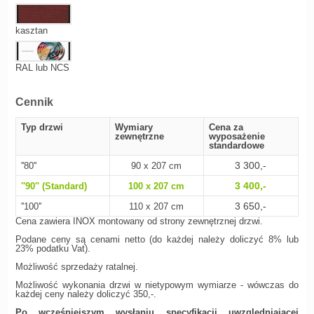
kasztan
RAL lub NCS
Cennik
Typ drzwi
Wymiary
Cena za
zewnętrzne
wyposażenie
standardowe
3 300,-
''80''
90 x 207 cm
3 400,-
''90'' (Standard)
100 x 207 cm
3 650,-
''100''
110 x 207 cm
Cena zawiera INOX montowany od strony zewnętrznej drzwi.
Podane ceny są cenami netto (do każdej należy doliczyć 8% lub
23% podatku Vat).
Możliwość sprzedaży ratalnej.
Możliwość wykonania drzwi w nietypowym wymiarze - wówczas do
każdej ceny należy doliczyć 350,-.
Po wcześniejszym wysłaniu specyfikacji uwzględniającej