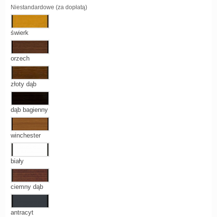
Niestandardowe (za dopłatą)
świerk
orzech
złoty dąb
dąb bagienny
winchester
biały
ciemny dąb
antracyt