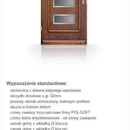
Wyposażenie standardowe:
ościeżnica z drewna klejonego warstwowo
skrzydło drzwiowe o gr. 62mm
pionowy ramiak wzmocniony stalowym profilem
okucia w kolorze złotym
cztery zawiasy trzyczęściowe firmy POL-SOFT
cztery bolce antywłamaniowe - od strony zawiasów
zamek górny z wkładką (3 klucze)
zamek dolny z wkładką (3 klucze)