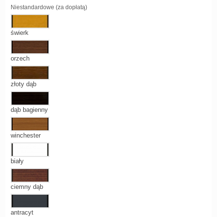
Niestandardowe (za dopłatą)
świerk
orzech
złoty dąb
dąb bagienny
winchester
biały
ciemny dąb
antracyt