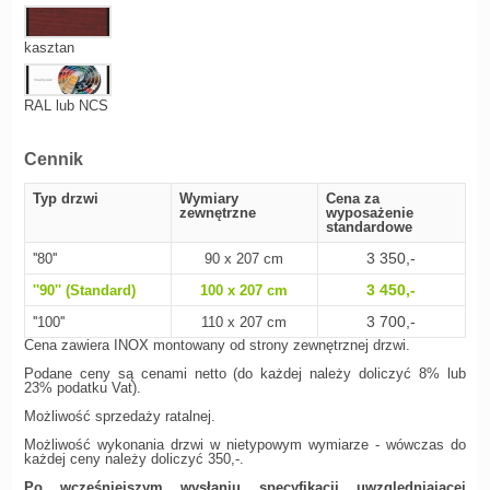
kasztan
RAL lub NCS
Cennik
Typ drzwi
Wymiary
Cena za
zewnętrzne
wyposażenie
standardowe
3 350,-
''80''
90 x 207 cm
3 450,-
''90'' (Standard)
100 x 207 cm
3 700,-
''100''
110 x 207 cm
Cena zawiera INOX montowany od strony zewnętrznej drzwi.
Podane ceny są cenami netto (do każdej należy doliczyć 8% lub
23% podatku Vat).
Możliwość sprzedaży ratalnej.
Możliwość wykonania drzwi w nietypowym wymiarze - wówczas do
każdej ceny należy doliczyć 350,-.
Po wcześniejszym wysłaniu specyfikacji uwzględniającej