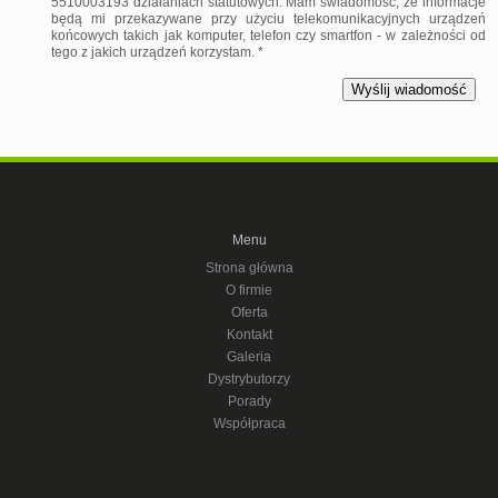
5510003193 działaniach statutowych. Mam świadomość, że informacje
będą mi przekazywane przy użyciu telekomunikacyjnych urządzeń
końcowych takich jak komputer, telefon czy smartfon - w zależności od
tego z jakich urządzeń korzystam. *
Menu
Strona główna
O firmie
Oferta
Kontakt
Galeria
Dystrybutorzy
Porady
Współpraca