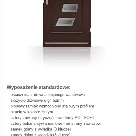
Wyposażenie standardowe:
ościeżnica z drewna klejonego warstwowo
skrzydło drzwiowe o gr. 62mm
pionowy ramiak wzmocniony stalowym profilem
okucia w kolorze złotym
cztery zawiasy trzyczęściowe firmy POL-SOFT
cztery bolce antywłamaniowe - od strony zawiasów
zamek górny z wkładką (3 klucze)
zamek dolny z wkładką (3 klucze)