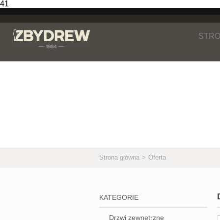
41
STRO
Oferta
Strona główna
>
Oferta
KATEGORIE
Drzwi zewnętrzne