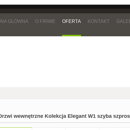
NA GŁÓWNA
O FIRMIE
OFERTA
KONTAKT
GALE
Drzwi wewnętrzne Kolekcja Elegant W1 szyba szpros