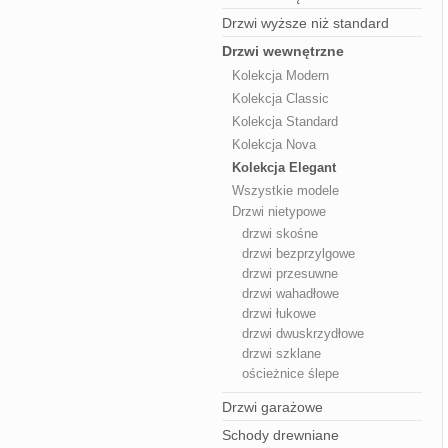
Drzwi wyższe niż standard
Drzwi wewnętrzne
Kolekcja Modern
Kolekcja Classic
Kolekcja Standard
Kolekcja Nova
Kolekcja Elegant
Wszystkie modele
Drzwi nietypowe
drzwi skośne
drzwi bezprzylgowe
drzwi przesuwne
drzwi wahadłowe
drzwi łukowe
drzwi dwuskrzydłowe
drzwi szklane
ościeżnice ślepe
Drzwi garażowe
Schody drewniane