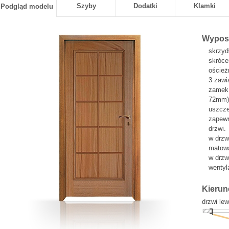
Szyby
Dodatki
Klamki
Podgląd modelu
Wyposa
skrzyd
skróce
oścież
3 zawi
zamek 
72mm)
uszcze
zapewn
drzwi.
w drzw
matowa
w drzw
wentyla
Kierun
drzwi le