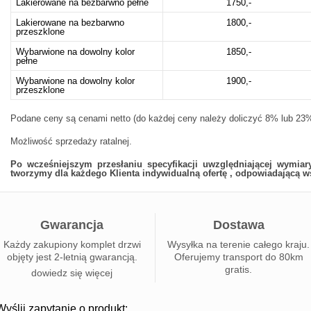
Lakierowane na bezbarwno pełne
1750,-
Lakierowane na bezbarwno
1800,-
przeszklone
Wybarwione na dowolny kolor
1850,-
pełne
Wybarwione na dowolny kolor
1900,-
przeszklone
Podane ceny są cenami netto (do każdej ceny należy doliczyć 8% lub 23%
Możliwość sprzedaży ratalnej.
Po wcześniejszym przesłaniu specyfikacji uwzględniającej wymia
tworzymy dla każdego Klienta indywidualną ofertę , odpowiadającą 
Gwarancja
Dostawa
Każdy zakupiony komplet drzwi
Wysyłka na terenie całego kraju.
objęty jest 2-letnią gwarancją.
Oferujemy transport do 80km
gratis.
dowiedz się więcej
Wyślij zapytanie o produkt: