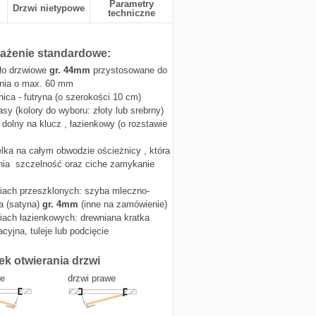
Parametry
Drzwi nietypowe
techniczne
żenie standardowe:
ło drzwiowe
gr. 44mm
przystosowane do
nia o max. 60 mm
nica - futryna (o szerokości 10 cm)
asy (kolory do wyboru: złoty lub srebrny)
dolny na klucz , łazienkowy (o rozstawie
lka na całym obwodzie ościeżnicy , która
ia szczelność oraz ciche zamykanie
iach przeszklonych: szyba mleczno-
 (satyna)
gr. 4mm
(inne na zamówienie)
iach łazienkowych: drewniana kratka
cyjna, tuleje lub podcięcie
ek otwierania drzwi
we
drzwi prawe