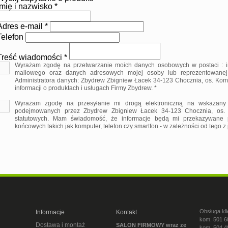
Imię i nazwisko *
Adres e-mail *
Telefon
Treść wiadomości *
Wyrażam zgodę na przetwarzanie moich danych osobowych w postaci : im
mailowego oraz danych adresowych mojej osoby lub reprezentowanej pr
Administratora danych: Zbydrew Zbigniew Łacek 34-123 Chocznia, os. Ko
informacji o produktach i usługach Firmy Zbydrew. *
Wyrażam zgodę na przesyłanie mi drogą elektroniczną na wskazany 
podejmowanych przez Zbydrew Zbigniew Łacek 34-123 Chocznia, os.
statutowych. Mam świadomość, że informacje będą mi przekazywane p
końcowych takich jak komputer, telefon czy smartfon - w zależności od tego z
Obsługa kli
Informacje
Kontakt
kom. 501 6
Dostawa i montaż
SALON FIRMOWY wraz ze
kom. 504 4