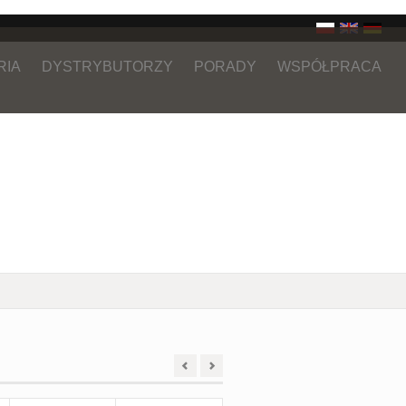
RIA
DYSTRYBUTORZY
PORADY
WSPÓŁPRACA