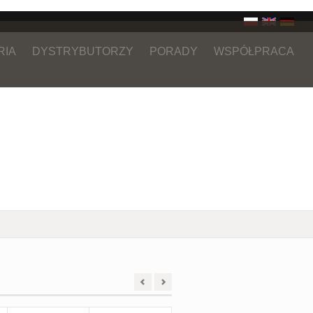
RIA
DYSTRYBUTORZY
PORADY
WSPÓŁPRACA