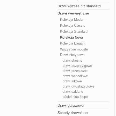
Drzwi wyższe niż standard
Drzwi wewnętrzne
Kolekcja Modern
Kolekcja Classic
Kolekcja Standard
Kolekcja Nova
Kolekcja Elegant
Wszystkie modele
Drzwi nietypowe
drzwi skośne
drzwi bezprzylgowe
drzwi przesuwne
drzwi wahadłowe
drzwi łukowe
drzwi dwuskrzydłowe
drzwi szklane
ościeżnice ślepe
Drzwi garażowe
Schody drewniane