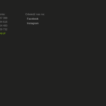
enta:
Odwiedź nas na:
87 399
Facebook
84 616
Instagram
54 483
29 732
p.pl