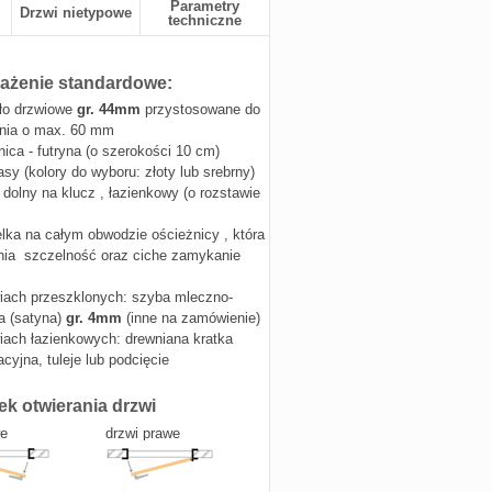
Parametry
Drzwi nietypowe
techniczne
żenie standardowe:
ło drzwiowe
gr. 44mm
przystosowane do
nia o max. 60 mm
nica - futryna (o szerokości 10 cm)
asy (kolory do wyboru: złoty lub srebrny)
dolny na klucz , łazienkowy (o rozstawie
lka na całym obwodzie ościeżnicy , która
ia szczelność oraz ciche zamykanie
iach przeszklonych: szyba mleczno-
 (satyna)
gr. 4mm
(inne na zamówienie)
iach łazienkowych: drewniana kratka
cyjna, tuleje lub podcięcie
ek otwierania drzwi
we
drzwi prawe