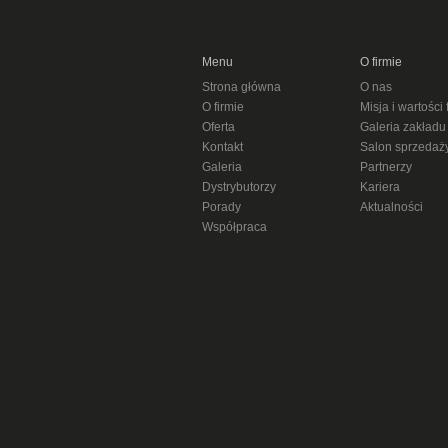
Menu
O firmie
Strona główna
O nas
O firmie
Misja i wartości 
Oferta
Galeria zakładu
Kontakt
Salon sprzedaż
Galeria
Partnerzy
Dystrybutorzy
Kariera
Porady
Aktualności
Współpraca