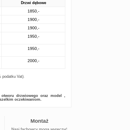
Drzwi dębowe
1850,-
1900,-
1900,-
1950,-
1950,-
2000,-
 podatku Vat).
y otworu drzwiowego oraz model ,
wszelkim oczekiwaniom.
Montaż
Nasi fachowcy mogą wyręczyć