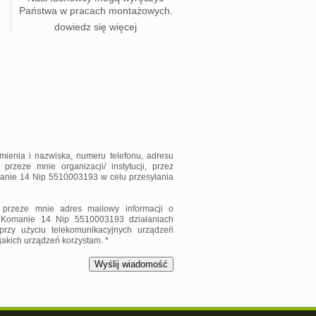
Państwa w pracach montażowych.
dowiedz się więcej
ienia i nazwiska, numeru telefonu, adresu
zeze mnie organizacji/ instytucji, przez
manie 14 Nip 5510003193 w celu przesyłania
przeze mnie adres mailowy informacji o
 Komanie 14 Nip 5510003193 działaniach
rzy użyciu telekomunikacyjnych urządzeń
 jakich urządzeń korzystam. *