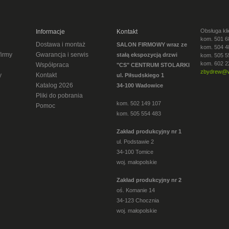
Obsługa kli
Informacje
Kontakt
kom. 501 6
Dostawa i montaż
SALON FIRMOWY wraz ze
kom. 504 4
firmy
Gwarancja i serwis
stałą ekspozycją drzwi
kom. 505 5
kom. 602 2
Współpraca
"CS" CENTRUM STOLARKI
zbydrew@w
y
Kontakt
ul. Piłsudskiego 1
Katalog 2026
34-100 Wadowice
Pliki do pobrania
kom. 502 149 107
Pomoc
kom. 505 554 483
Zakład produkcyjny nr 1
ul. Podstawie 2
34-100 Tomice
woj. małopolskie
Zakład produkcyjny nr 2
oś. Komanie 14
34-123 Chocznia
woj. małopolskie