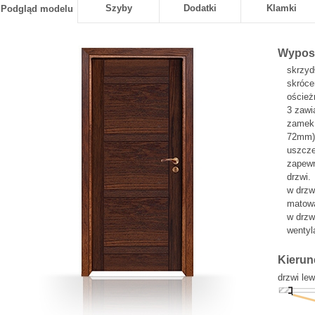
Szyby
Dodatki
Klamki
Podgląd modelu
Wyposa
skrzyd
skróce
oścież
3 zawi
zamek 
72mm)
uszcze
zapewn
drzwi.
w drzw
matowa
w drzw
wentyla
Kierun
drzwi le