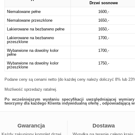
Drzwi sosnowe
Niemalowane pełne
1600,-
Niemalowane przeszklone
1650,-
Lakierowane na bezbarwno pełne
1650,-
Lakierowane na bezbarwno
1700,-
przeszklone
Wybarwione na dowolny kolor
1700,-
pełne
Wybarwione na dowolny kolor
1750,-
przeszklone
Podane ceny są cenami netto (do każdej ceny należy doliczyć 8% lub 23%
Możliwość sprzedaży ratalnej.
Po wcześniejszym wysłaniu specyfikacji uwzględniającej wymiar
tworzymy dla każdego Klienta indywidualną ofertę , odpowiadającą 
Gwarancja
Dostawa
Każdy zakupiony komplet drzwi
Wysyłka na terenie całego kraju.