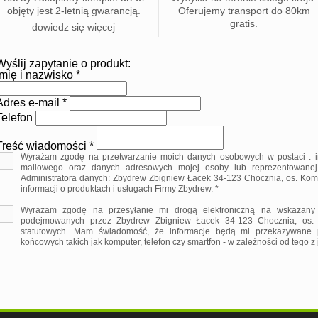
objęty jest 2-letnią gwarancją.
Oferujemy transport do 80km
gratis.
dowiedz się więcej
Wyślij zapytanie o produkt:
Imię i nazwisko *
Adres e-mail *
Telefon
Treść wiadomości *
Wyrażam zgodę na przetwarzanie moich danych osobowych w postaci : im
mailowego oraz danych adresowych mojej osoby lub reprezentowanej pr
Administratora danych: Zbydrew Zbigniew Łacek 34-123 Chocznia, os. Ko
informacji o produktach i usługach Firmy Zbydrew. *
Wyrażam zgodę na przesyłanie mi drogą elektroniczną na wskazany 
podejmowanych przez Zbydrew Zbigniew Łacek 34-123 Chocznia, os.
statutowych. Mam świadomość, że informacje będą mi przekazywane p
końcowych takich jak komputer, telefon czy smartfon - w zależności od tego z