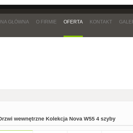
NA GŁÓWNA
O FIRMIE
OFERTA
KONTAKT
GALE
Drzwi wewnętrzne Kolekcja Nova W55 4 szyby