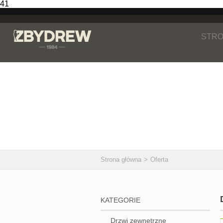
41
STRO
Oferta
Strona główna
>
Oferta
KATEGORIE
Drzwi zewnętrzne