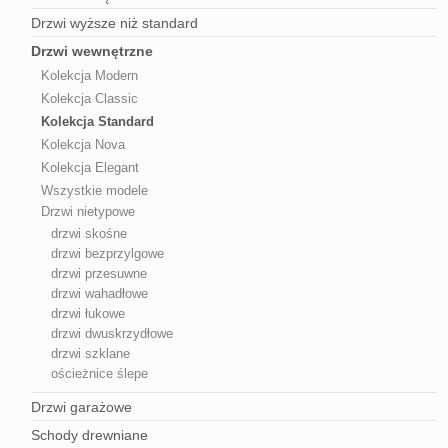
Drzwi wyższe niż standard
Drzwi wewnętrzne
Kolekcja Modern
Kolekcja Classic
Kolekcja Standard
Kolekcja Nova
Kolekcja Elegant
Wszystkie modele
Drzwi nietypowe
drzwi skośne
drzwi bezprzylgowe
drzwi przesuwne
drzwi wahadłowe
drzwi łukowe
drzwi dwuskrzydłowe
drzwi szklane
ościeżnice ślepe
Drzwi garażowe
Schody drewniane