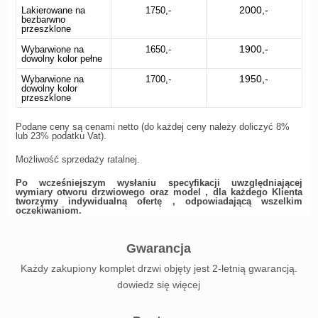
2000,-
Lakierowane na
1750,-
bezbarwno
przeszklone
1900,-
Wybarwione na
1650,-
dowolny kolor pełne
1950,-
Wybarwione na
1700,-
dowolny kolor
przeszklone
Podane ceny są cenami netto (do każdej ceny należy doliczyć 8%
lub 23% podatku Vat).
Możliwość sprzedaży ratalnej.
Po wcześniejszym wysłaniu specyfikacji uwzględniającej
wymiary otworu drzwiowego oraz model , dla każdego Klienta
tworzymy indywidualną ofertę , odpowiadającą wszelkim
oczekiwaniom.
Gwarancja
Każdy zakupiony komplet drzwi objęty jest 2-letnią gwarancją.
dowiedz się więcej