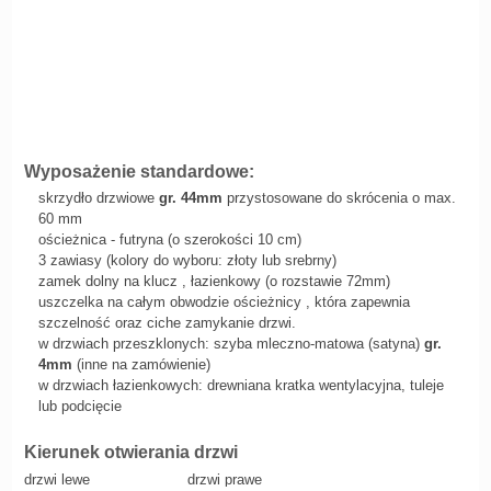
Wyposażenie standardowe:
skrzydło drzwiowe
gr. 44mm
przystosowane do skrócenia o max.
60 mm
ościeżnica - futryna (o szerokości 10 cm)
3 zawiasy (kolory do wyboru: złoty lub srebrny)
zamek dolny na klucz , łazienkowy (o rozstawie 72mm)
uszczelka na całym obwodzie ościeżnicy , która zapewnia
szczelność oraz ciche zamykanie drzwi.
w drzwiach przeszklonych: szyba mleczno-matowa (satyna)
gr.
4mm
(inne na zamówienie)
w drzwiach łazienkowych: drewniana kratka wentylacyjna, tuleje
lub podcięcie
Kierunek otwierania drzwi
drzwi lewe
drzwi prawe