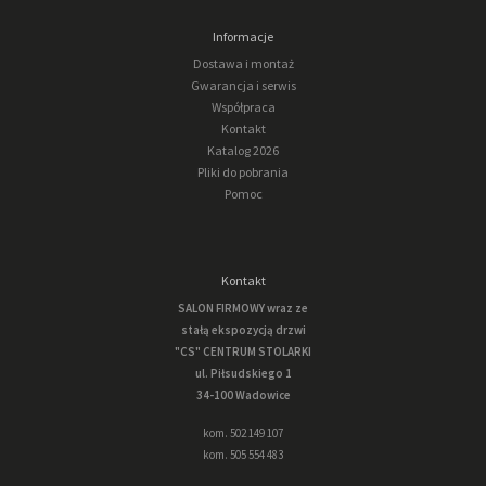
Informacje
Dostawa i montaż
Gwarancja i serwis
Współpraca
Kontakt
Katalog 2026
Pliki do pobrania
Pomoc
Kontakt
SALON FIRMOWY wraz ze
stałą ekspozycją drzwi
"CS" CENTRUM STOLARKI
ul. Piłsudskiego 1
34-100 Wadowice
kom. 502 149 107
kom. 505 554 483