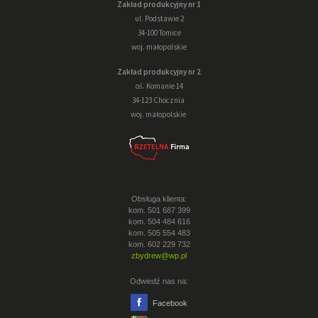
Zakład produkcyjny nr 1
ul. Podstawie 2
34-100 Tomice
woj. małopolskie
Zakład produkcyjny nr 2
oś. Komanie 14
34-123 Chocznia
woj. małopolskie
Obsługa klienta:
kom. 501 687 399
kom. 504 484 616
kom. 505 554 483
kom. 602 229 732
zbydrew@wp.pl
Odwiedź nas na:
Facebook